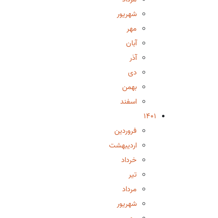
شهریور
مهر
آبان
آذر
دی
بهمن
اسفند
1401
فروردین
اردیبهشت
خرداد
تیر
مرداد
شهریور