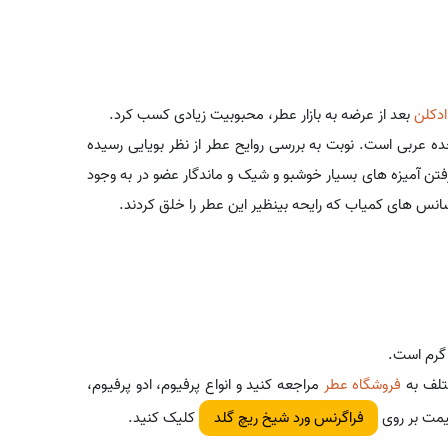
ادکلن
بعد از عرضه به بازار عطر، محبوبیت زیادی کسب کرد.
ده عربی است. نوبت به بررسی روایح عطر از نظر بویایی رسیده
د - Sheik Rich Gold از کنار هم قرار گرفتن آمیزه های بسیار خوشبو و شیک و ماندگار عضو در به وجود
سانس های کمیاب که رایحه بینظیر این عطر را خلق کردند.
 گرم است.
تلف به
فروشگاه عطر
مراجعه کنید و انواع پرفیوم، ادو پرفیوم،
یمت بر روی
کلیک کنید.
فراگرنس ورد شیخ ریچ گلد