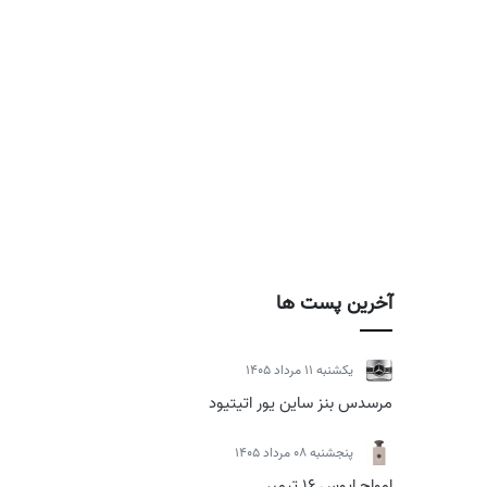
آخرین پست ها
يكشنبه 11 مرداد 1405
مرسدس بنز ساین یور اتیتیود
پنجشنبه 08 مرداد 1405
امواج اپوس 16 تیمبر