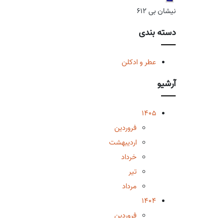
نیشان بی 612
دسته بندی
عطر و ادکلن
آرشیو
1405
فروردین
اردیبهشت
خرداد
تیر
مرداد
1404
فروردین