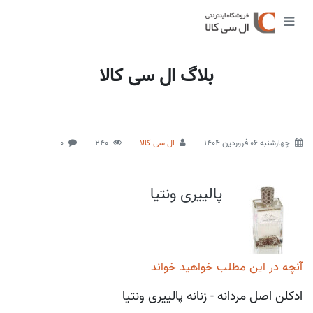
بلاگ ال سی کالا
چهارشنبه 06 فروردین 1404
ال سی کالا
240
0
پالییری ونتیا
آنچه در این مطلب خواهید خواند
ادکلن اصل مردانه - زنانه پالییری ونتیا