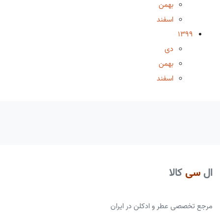
بهمن
اسفند
1399
دی
بهمن
اسفند
ال
سی
کالا
مرجع تخصصی عطر و ادکلن در ایران