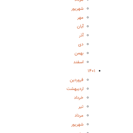
شهریور
مهر
آبان
آذر
دی
بهمن
اسفند
1401
فروردین
اردیبهشت
خرداد
تیر
مرداد
شهریور