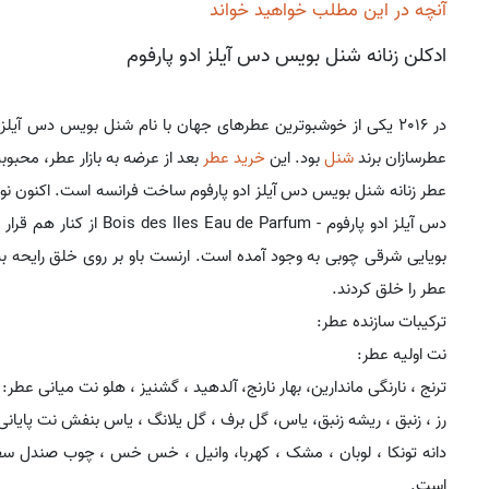
آنچه در این مطلب خواهید خواند
ادکلن زنانه شنل بویس دس آیلز ادو پارفوم
در 2016 یکی از خوشبوترین عطرهای جهان با نام شنل بویس دس آیلز 
عطرسازان برند
شنل
بود. این
خرید عطر
بعد از عرضه به بازار عطر، محبو
عطر زنانه شنل بویس دس آیلز ادو پارفوم ساخت فرانسه است. اکنون نو
دس آیلز ادو پارفوم - rfum
بویایی شرقی چوبی به وجود آمده است. ارنست باو بر روی خلق رایحه بی
عطر را خلق کردند.
ترکیبات سازنده عطر:
نت اولیه عطر:
ترنج ، نارنگی ماندارین، بهار نارنج، آلدهید ، گشنیز ، هلو نت میانی عطر:
رز ، زنبق ، ریشه زنبق، یاس، گل برف ، گل یلانگ ، یاس بنفش نت پایانی
دانه تونکا ، لوبان ، مشک ، کهربا، وانیل ، خس خس ، چوب صندل سف
است.