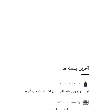
آخرین پست ها
شنبه 17 مرداد 1405
ایکس نیهیلو بلو تالیسمان اکستریت د پرفیوم
يكشنبه 11 مرداد 1405
مرسدس بنز ساین یور اتیتیود