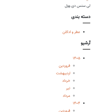
لی سنس دی وول
دسته بندی
عطر و ادکلن
آرشیو
1405
فروردین
اردیبهشت
خرداد
تیر
مرداد
1404
فروردین