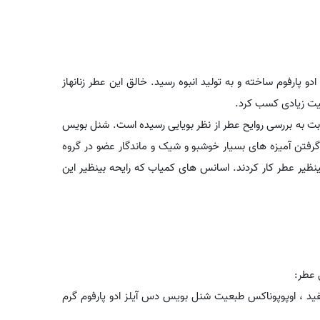
ادو پارفوم ساخته و به تولید انبوه رسید. خالق این عطر زنانهاز
بیت زیادی کسب کرد.
بت به بررسی روایح عطر از نظر بویایی رسیده است. شنل بویس
Bois des Iles Eau de Pa از کنار هم قرار گرفتن آمیزه های بسیار خوشبو و شیک و ماندگار عضو در گروه
نظیر عطر کار کردند. اسانس های کمیاب که رایحه بینظیر این
 عطر:
ید ، اوپوپوناکس طبعیت شنل بویس دس آیلز ادو پارفوم گرم