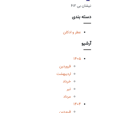
نیشان بی 612
دسته بندی
عطر و ادکلن
آرشیو
1405
فروردین
اردیبهشت
خرداد
تیر
مرداد
1404
فروردین