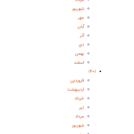
شهریور
مهر
آبان
آذر
دی
بهمن
اسفند
1401
فروردین
اردیبهشت
خرداد
تیر
مرداد
شهریور