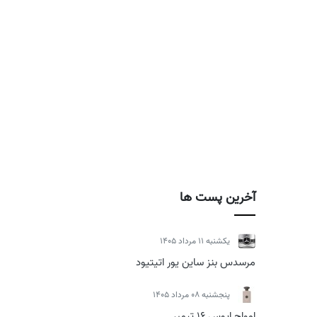
آخرین پست ها
يكشنبه 11 مرداد 1405
مرسدس بنز ساین یور اتیتیود
پنجشنبه 08 مرداد 1405
امواج اپوس 16 تیمبر