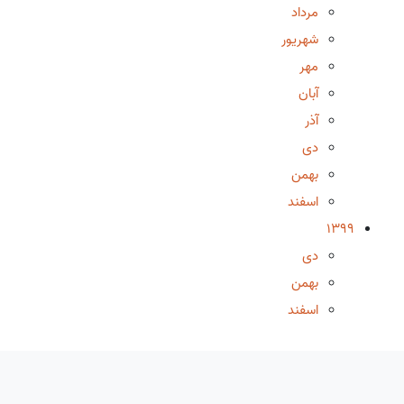
مرداد
شهریور
مهر
آبان
آذر
دی
بهمن
اسفند
1399
دی
بهمن
اسفند