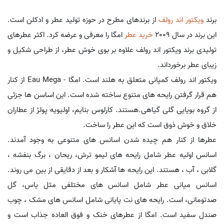
برند
ویکتور اند رولف
از برندهای مطرح در حوزه تولید عطر و ادکلن است.
این برند در سال 2009
خرید عطر
امگا را معرفی و عرضه کرد. اکثر عطرهای
تولیدی برند ویکتور اند رولف علاوه بر بوی خوش عطر، از طراحی شکیل و
زیبای عطر برخورداند.
ویکتور اند رولف کمپانی متعلق به هلند است. امگا - Eau Mega از کنار
هم قرار گرفتن رایحه های متنوع ساخته شده است. این اساسن ها جزئی
از گروه بویایی گلی گیاهی.هستند. کارلوس بنایم، اولیویه پولژ از عطاران
خلاق و خوش ذوق است که این عطر را ساخت.
عطرها از کنار هم چیده شدن اسانس های متنوعی به وجود آمدند.
اسانس اولیه عطر شامل رایحه های لیمو ترش، ریحان ، برگ بنفشه ،
گلابی ، آب ، هستند. این رایحه ها آشکار و بعد از دقایقی از بین می روند.
اسانس میانی عطر شامل اسانس های مختلفی مثل یاس، گل
صدتومانی، است. رایحه های نت پایانی شامل اسانس های مشک ، چوب
صندل سفید است. امگا از عطرهای خنک و فوق العاده جذاب است و