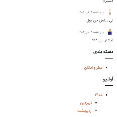
دسیژن
پنجشنبه 18 تیر 1405
لی سنس دی وول
پنجشنبه 18 تیر 1405
نیشان بی 612
دسته بندی
عطر و ادکلن
آرشیو
1405
فروردین
اردیبهشت