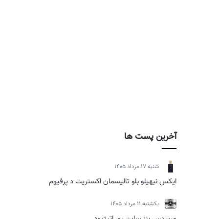
آخرین پست ها
شنبه 17 مرداد 1405
ایکس نیهیلو بلو تالیسمان اکستریت د پرفیوم
يكشنبه 11 مرداد 1405
مرسدس بنز ساین یور اتیتیود