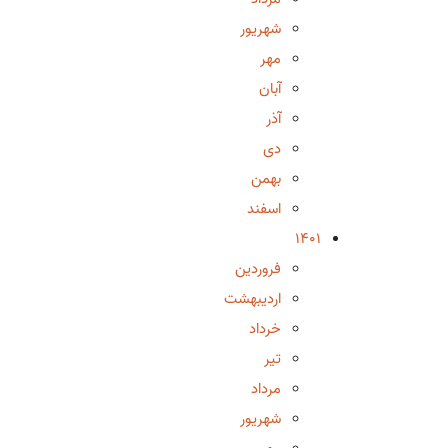
شهریور
مهر
آبان
آذر
دی
بهمن
اسفند
1401
فروردین
اردیبهشت
خرداد
تیر
مرداد
شهریور