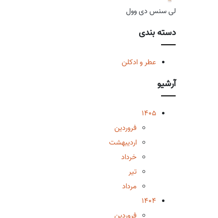
لی سنس دی وول
دسته بندی
عطر و ادکلن
آرشیو
1405
فروردین
اردیبهشت
خرداد
تیر
مرداد
1404
فروردین