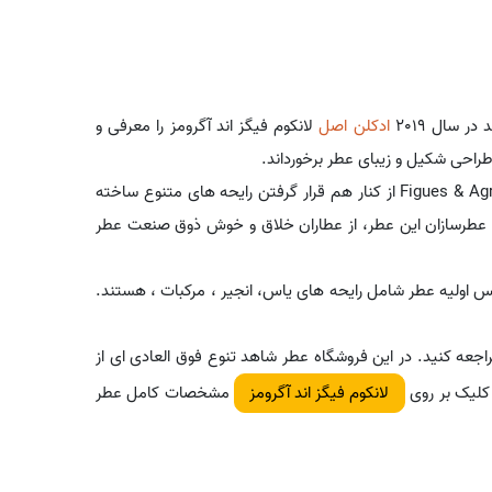
 سال 2019
ادکلن اصل
لانکوم فیگز اند آگرومز را معرفی و
طراحی شکیل و زیبای عطر برخورداند.
لانکوم کمپانی متعلق به فرانسه است. لانکوم فیگز اند آگرومز - Figues & Agrumes از کنار هم قرار گرفتن رایحه های متنوع ساخته
 عطرسازان این عطر، از عطاران خلاق و خوش ذوق صنعت عطر
 اولیه عطر شامل رایحه های یاس، انجیر ، مرکبات ، هستند.
جعه کنید. در این فروشگاه عطر شاهد تنوع فوق العادی ای از
ا کلیک بر روی
مشخصات کامل عطر
لانکوم فیگز اند آگرومز