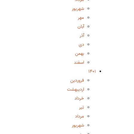
شهریور
مهر
آبان
آذر
دی
بهمن
اسفند
1401
فروردین
اردیبهشت
خرداد
تیر
مرداد
شهریور