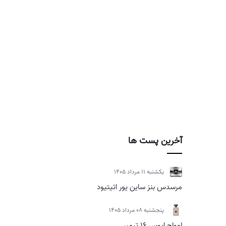
آخرین پست ها
يكشنبه 11 مرداد 1405
مرسدس بنز ساین یور اتیتیود
پنجشنبه 08 مرداد 1405
امواج اپوس 16 تیمبر