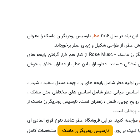
برند در سال 2016
عطر
نارسیس رودریگز رز ماسک را معرفی
وش عطر، از طراحی شکیل و زیبای عطر برخورداند.
نارسیسو رودریگز کمپانی متعلق به ایالات متحده است. نارسیس رودریگز رز ماسک - Rose Musc از کنار هم قرار گرفتن رایحه های
ی مُشکی.هستند. عطرسازان این عطر، از عطاران خلاق و خوش
س اولیه عطر شامل رایحه های رز ، چوب صندل سفید ، شبدر ،
روند. اسانس میانی عطر شامل اسانس های مختلفی مثل مشک ،
روایح چوبی، فلفل ، زعفران است. نارسیس رودریگز رز ماسک از
ک پوشان است.
مراجعه کنید. در این فروشگاه عطر شاهد تنوع فوق العادی ای
با کلیک بر روی
مشخصات کامل
نارسیس رودریگز رز ماسک