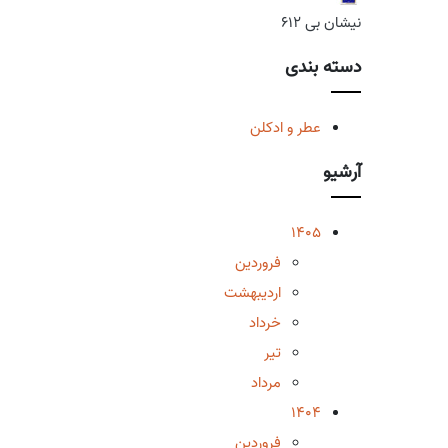
نیشان بی 612
دسته بندی
عطر و ادکلن
آرشیو
1405
فروردین
اردیبهشت
خرداد
تیر
مرداد
1404
فروردین