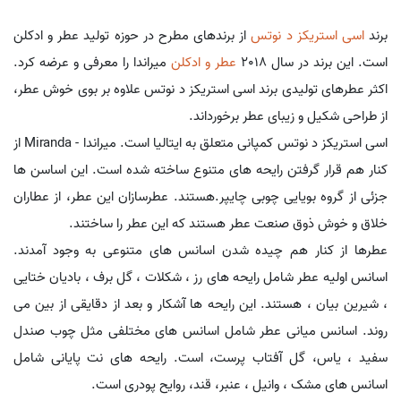
برند
اسی استریکز د نوتس
از برندهای مطرح در حوزه تولید عطر و ادکلن
است. این برند در سال 2018
عطر و ادکلن
میراندا را معرفی و عرضه کرد.
اکثر عطرهای تولیدی برند اسی استریکز د نوتس علاوه بر بوی خوش عطر،
از طراحی شکیل و زیبای عطر برخورداند.
اسی استریکز د نوتس کمپانی متعلق به ایتالیا است. میراندا - Miranda از
کنار هم قرار گرفتن رایحه های متنوع ساخته شده است. این اساسن ها
جزئی از گروه بویایی چوبی چایپر.هستند. عطرسازان این عطر، از عطاران
خلاق و خوش ذوق صنعت عطر هستند که این عطر را ساختند.
عطرها از کنار هم چیده شدن اسانس های متنوعی به وجود آمدند.
اسانس اولیه عطر شامل رایحه های رز ، شکلات ، گل برف ، بادیان ختایی
، شیرین بیان ، هستند. این رایحه ها آشکار و بعد از دقایقی از بین می
روند. اسانس میانی عطر شامل اسانس های مختلفی مثل چوب صندل
سفید ، یاس، گل آفتاب پرست، است. رایحه های نت پایانی شامل
اسانس های مشک ، وانیل ، عنبر، قند، روایح پودری است.