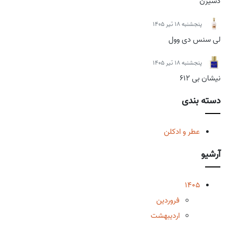
دسیژن
پنجشنبه 18 تیر 1405
لی سنس دی وول
پنجشنبه 18 تیر 1405
نیشان بی 612
دسته بندی
عطر و ادکلن
آرشیو
1405
فروردین
اردیبهشت