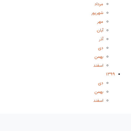
مرداد
شهریور
مهر
آبان
آذر
دی
بهمن
اسفند
1399
دی
بهمن
اسفند