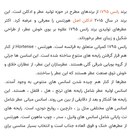
برند
رانس 1795
از برندهای مطرح در حوزه تولید عطر و ادکلن است. این
برند در سال 2015
ادکلن اصل
هورتنس را معرفی و عرضه کرد. اکثر
عطرهای تولیدی برند رانس 1795 علاوه بر بوی خوش عطر، از طراحی
شکیل و زیبای عطر برخورداند.
رانس 1795 کمپانی متعلق به فرانسه است. هورتنس - Hortense از کنار
هم قرار گرفتن رایحه های متنوع ساخته شده است. این اساسن ها جزئی
از گروه بویایی شرقی گلی.هستند. عطرسازان این عطر، از عطاران خلاق و
خوش ذوق صنعت عطر هستند که این عطر را ساختند.
عطرها از کنار هم چیده شدن اسانس های متنوعی به وجود آمدند.
اسانس اولیه عطر شامل رایحه های ترنج ، هل ، فلفل ، هستند. این
رایحه ها آشکار و بعد از دقایقی از بین می روند. اسانس میانی عطر شامل
اسانس های مختلفی مثل رز ، دارچین ، روایح دودی، است. رایحه های
نت پایانی شامل اسانس های وانیل ، سدر ، چوب ماهون است. هورتنس
از عطرهای خنک و فوق العاده جذاب است و انتخاب بسیار مناسبی برای