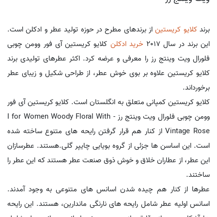
برند
کلایو کریستین
از برندهای مطرح در حوزه تولید عطر و ادکلن است.
این برند در سال 2017
خرید ادکلن
کلایو کریستین آی فور وومن چوبی
فلورال ویت وینتج رز را معرفی و عرضه کرد. اکثر عطرهای تولیدی برند
کلایو کریستین علاوه بر بوی خوش عطر، از طراحی شکیل و زیبای عطر
برخورداند.
کلایو کریستین کمپانی متعلق به انگلستان است. کلایو کریستین آی فور
وومن چوبی فلورال ویت وینتج رز - I for Women Woody Floral With
Vintage Rose از کنار هم قرار گرفتن رایحه های متنوع ساخته شده
است. این اساسن ها جزئی از گروه بویایی چایپر گلی.هستند. عطرسازان
این عطر، از عطاران خلاق و خوش ذوق صنعت عطر هستند که این عطر را
ساختند.
عطرها از کنار هم چیده شدن اسانس های متنوعی به وجود آمدند.
اسانس اولیه عطر شامل رایحه های نارنگی ماندارین، هستند. این رایحه