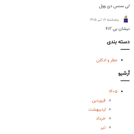
لی سنس دی وول
پنجشنبه 18 تیر 1405
نیشان بی 612
دسته بندی
عطر و ادکلن
آرشیو
1405
فروردین
اردیبهشت
خرداد
تیر