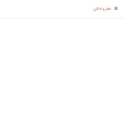
عطر و ادکلن