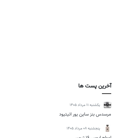
آخرین پست ها
يكشنبه 11 مرداد 1405
مرسدس بنز ساین یور اتیتیود
پنجشنبه 08 مرداد 1405
امواج اپوس 16 تیمبر