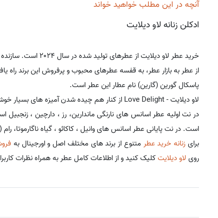
آنچه در این مطلب خواهید خواند
ادکلن زنانه لاو دیلایت
خرید عطر لاو دیلایت از عطرهای تولید شده در سال 2024 است. سازنده این خرید عطر زنانه برند
از عطر به بازار عطر، به قفسه عطرهای محبوب و پرفروش این برند راه ی
پاسکال گورین (گارین) نام عطار این عطر است.
لاو دیلایت - Love Delight از کنار هم چیده شدن آمیزه های بسیار خوشبویگلی میوه ای شیرین. به وجود آمد.
در نت اولیه عطر اسانس های نارنگی ماندارین، رز ، دارچین ، زنجبیل
است. در نت پایانی عطر اسانس های وانیل ، کاکائو ، گیاه ناگارموتا، ر
برای
زنانه خرید عطر
متنوع از برند های مختلف اصل و اورجینال به
فروش
روی
لاو دیلایت
کلیک کنید و از اطلاعات کامل عطر به همراه نظرات کاربر