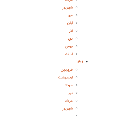
شهریور
مهر
آبان
آذر
دی
بهمن
اسفند
1401
فروردین
اردیبهشت
خرداد
تیر
مرداد
شهریور