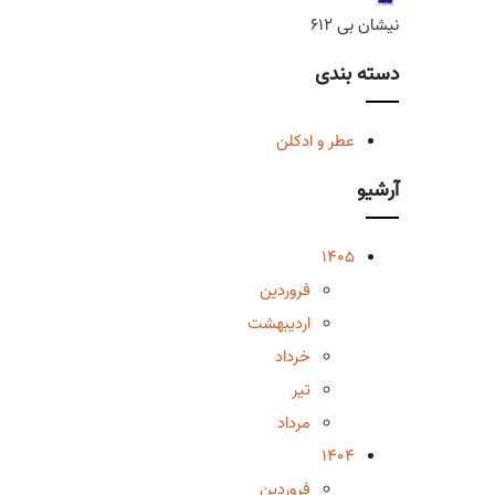
نیشان بی 612
دسته بندی
عطر و ادکلن
آرشیو
1405
فروردین
اردیبهشت
خرداد
تیر
مرداد
1404
فروردین