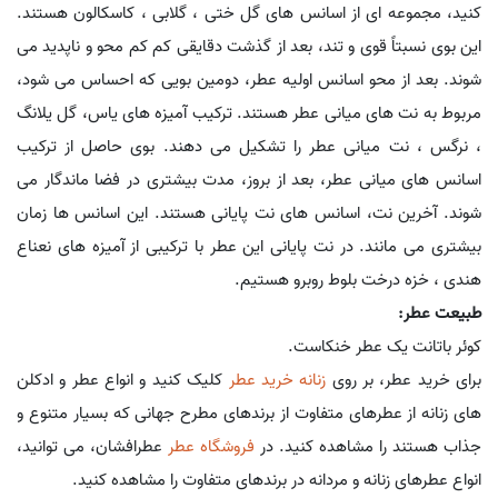
کنید، مجموعه ای از اسانس های گل ختی ، گلابی ، کاسکالون هستند.
این بوی نسبتاً قوی و تند، بعد از گذشت دقایقی کم کم محو و ناپدید می
شوند. بعد از محو اسانس اولیه عطر، دومین بویی که احساس می شود،
مربوط به نت های میانی عطر هستند. ترکیب آمیزه های یاس، گل یلانگ
، نرگس ، نت میانی عطر را تشکیل می دهند. بوی حاصل از ترکیب
اسانس های میانی عطر، بعد از بروز، مدت بیشتری در فضا ماندگار می
شوند. آخرین نت، اسانس های نت پایانی هستند. این اسانس ها زمان
بیشتری می مانند. در نت پایانی این عطر با ترکیبی از آمیزه های نعناع
هندی ، خزه درخت بلوط روبرو هستیم.
طبیعت عطر:
کوئر باتانت یک عطر خنکاست.
برای خرید عطر، بر روی
زنانه خرید عطر
کلیک کنید و انواع عطر و ادکلن
های زنانه از عطرهای متفاوت از برندهای مطرح جهانی که بسیار متنوع و
جذاب هستند را مشاهده کنید. در
فروشگاه عطر
عطرافشان، می توانید،
انواع عطرهای زنانه و مردانه در برندهای متفاوت را مشاهده کنید.