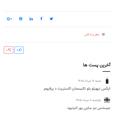
عطر و ادکلن
0
0
آخرین پست ها
شنبه 17 مرداد 1405
ایکس نیهیلو بلو تالیسمان اکستریت د پرفیوم
يكشنبه 11 مرداد 1405
مرسدس بنز ساین یور اتیتیود