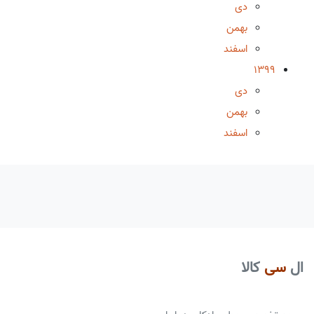
دی
بهمن
اسفند
1399
دی
بهمن
اسفند
ال
سی
کالا