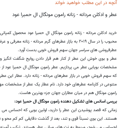
آنچه در این مطلب خواهید خواند
عطر و ادکلن مردانه - زنانه رامون مونگال ال حمبرا عود
خرید ادکلن مردانه - زنانه رامون مونگال ال حمبرا عود محصول کمپانی
محبوب را در سال 2019 به بازار عطرهای گرم مردانه - زنانه معرفی و عرضه کرد.
عطرفروشی های سراسر جهان سهم فروش خوبی بدست آورد.
عطر و بوی خوش این عطر از کنار هم قرار دادن روایح شگفت انگیز و 
مشخصات بویایی عطر می پردازیم. عطر رامون مونگال ال حمبرا عود از ن
که سهم فروش خوبی در بازار عطرهای مردانه - زنانه دارد. عطار این عط
متنوعی در کارنامه عطرهای خود دارد. نام عطار یک عطر از مشخصات مهم
رامون مونگال هم در میان عطاران جهان جزء بهترین هاست.
بررسی اسانس های تشکیل دهنده رامون مونگال ال حمبرا عود:
زمانی که قصد پوشیدن این عطر را دارید، اولین بویی که احساس می 
هستند. این بوی نسبتاً قوی و تند، بعد از گذشت دقایقی کم کم محو و ن
احساس می شود، مربوط به نت های میانی عطر هستند. ترکیب آمیزه ه