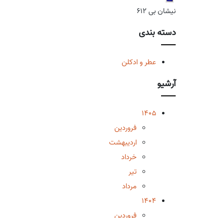
نیشان بی 612
دسته بندی
عطر و ادکلن
آرشیو
1405
فروردین
اردیبهشت
خرداد
تیر
مرداد
1404
فروردین