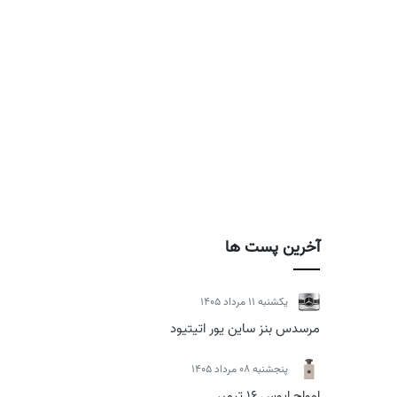
آخرین پست ها
يكشنبه 11 مرداد 1405
مرسدس بنز ساین یور اتیتیود
پنجشنبه 08 مرداد 1405
امواج اپوس 16 تیمبر