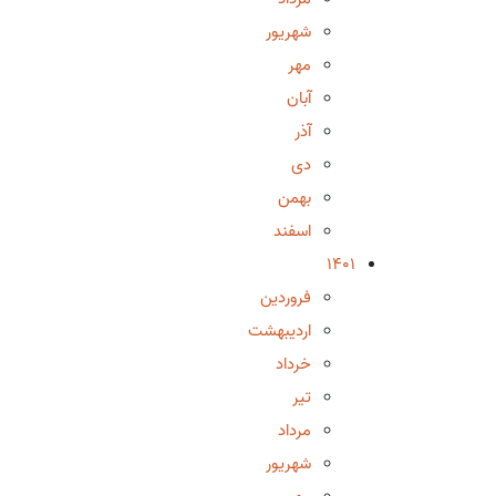
شهریور
مهر
آبان
آذر
دی
بهمن
اسفند
1401
فروردین
اردیبهشت
خرداد
تیر
مرداد
شهریور