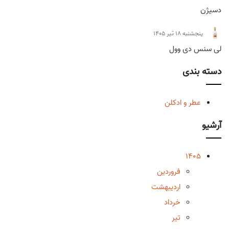
دسیژن
پنجشنبه 18 تیر 1405
لی سنس دی وول
دسته بندی
عطر و ادکلن
آرشیو
1405
فروردین
اردیبهشت
خرداد
تیر