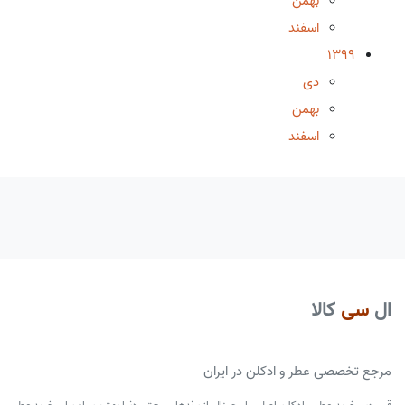
بهمن
اسفند
1399
دی
بهمن
اسفند
ال
سی
کالا
مرجع تخصصی عطر و ادکلن در ایران