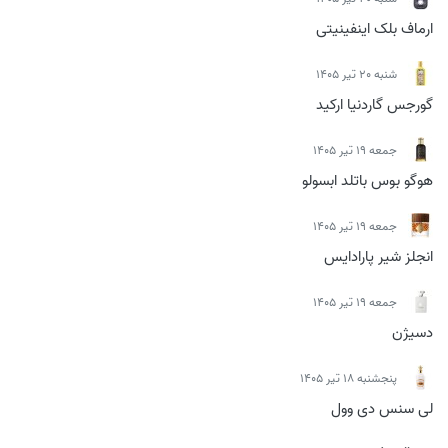
ارماف بلک اینفینیتی
شنبه 20 تیر 1405
گورجس گاردنیا ارکید
جمعه 19 تیر 1405
هوگو بوس باتلد ابسولو
جمعه 19 تیر 1405
انجلز شیر پارادایس
جمعه 19 تیر 1405
دسیژن
پنجشنبه 18 تیر 1405
لی سنس دی وول