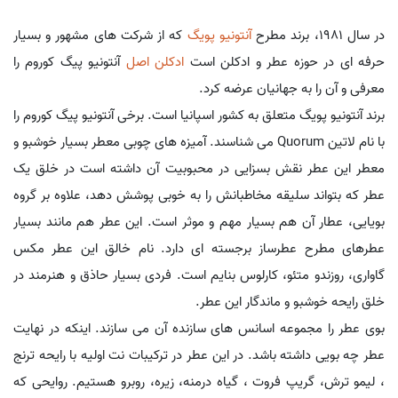
در سال 1981، برند مطرح
آنتونیو پویگ
که از شرکت های مشهور و بسیار
حرفه ای در حوزه عطر و ادکلن است
ادکلن اصل
آنتونیو پیگ کوروم را
معرفی و آن را به جهانیان عرضه کرد.
برند آنتونیو پویگ متعلق به کشور اسپانیا است. برخی آنتونیو پیگ کوروم را
با نام لاتین Quorum می شناسند. آمیزه های چوبی معطر بسیار خوشبو و
معطر این عطر نقش بسزایی در محبوبیت آن داشته است در خلق یک
عطر که بتواند سلیقه مخاطبانش را به خوبی پوشش دهد، علاوه بر گروه
بویایی، عطار آن هم بسیار مهم و موثر است. این عطر هم مانند بسیار
عطرهای مطرح عطرساز برجسته ای دارد. نام خالق این عطر مکس
گاواری، روزندو متئو، کارلوس بنایم است. فردی بسیار حاذق و هنرمند در
خلق رایحه خوشبو و ماندگار این عطر.
بوی عطر را مجموعه اسانس های سازنده آن می سازند. اینکه در نهایت
عطر چه بویی داشته باشد. در این عطر در ترکیبات نت اولیه با رایحه ترنج
، لیمو ترش، گریپ فروت ، گیاه درمنه، زیره، روبرو هستیم. روایحی که