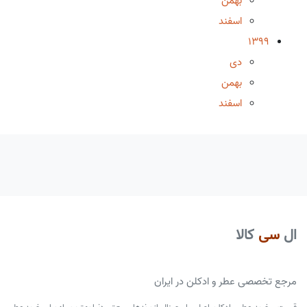
بهمن
اسفند
1399
دی
بهمن
اسفند
ال
سی
کالا
مرجع تخصصی عطر و ادکلن در ایران