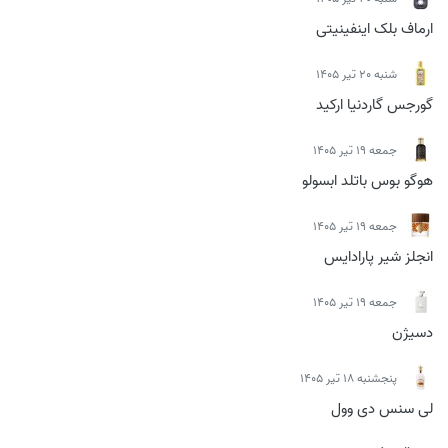
ارماف بلک اینفینیتی
شنبه 20 تیر 1405
گورجس گاردنیا ارکید
جمعه 19 تیر 1405
هوگو بوس باتلد ابسولو
جمعه 19 تیر 1405
انجلز شیر پارادایس
جمعه 19 تیر 1405
دسیژن
پنجشنبه 18 تیر 1405
لی سنس دی وول