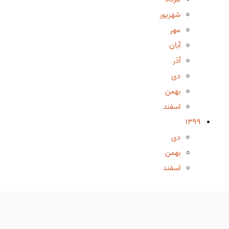
شهریور
مهر
آبان
آذر
دی
بهمن
اسفند
1399
دی
بهمن
اسفند