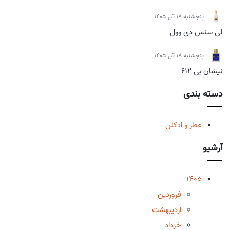
پنجشنبه 18 تیر 1405
لی سنس دی وول
پنجشنبه 18 تیر 1405
نیشان بی 612
دسته بندی
عطر و ادکلن
آرشیو
1405
فروردین
اردیبهشت
خرداد