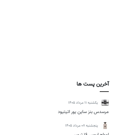
آخرین پست ها
يكشنبه 11 مرداد 1405
مرسدس بنز ساین یور اتیتیود
پنجشنبه 08 مرداد 1405
امواج اپوس 16 تیمبر