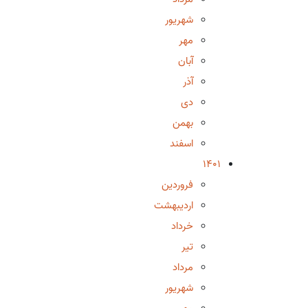
شهریور
مهر
آبان
آذر
دی
بهمن
اسفند
1401
فروردین
اردیبهشت
خرداد
تیر
مرداد
شهریور