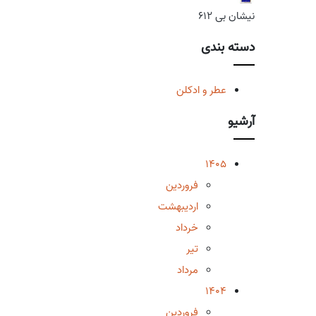
نیشان بی 612
دسته بندی
عطر و ادکلن
آرشیو
1405
فروردین
اردیبهشت
خرداد
تیر
مرداد
1404
فروردین