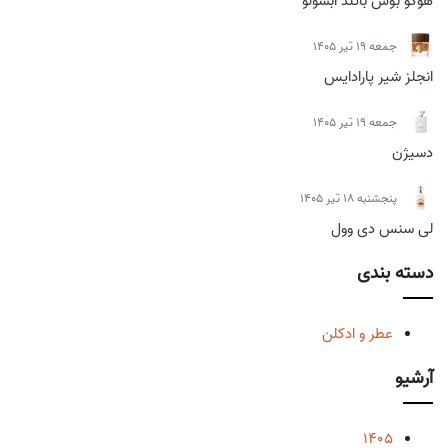
هوگو بوس باتلد ابسولو
جمعه 19 تیر 1405
انجلز شیر پارادایس
جمعه 19 تیر 1405
دسیژن
پنجشنبه 18 تیر 1405
لی سنس دی وول
دسته بندی
عطر و ادکلن
آرشیو
1405