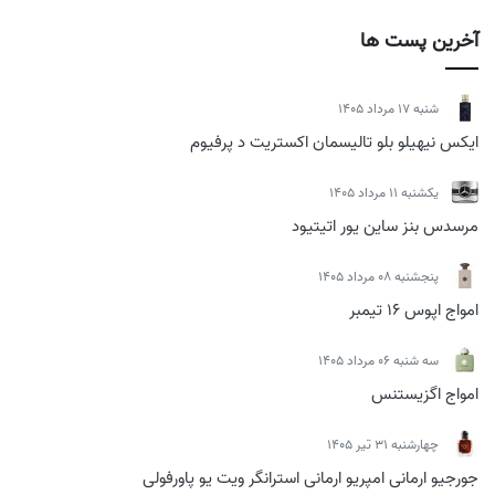
آخرین پست ها
شنبه 17 مرداد 1405
ایکس نیهیلو بلو تالیسمان اکستریت د پرفیوم
يكشنبه 11 مرداد 1405
مرسدس بنز ساین یور اتیتیود
پنجشنبه 08 مرداد 1405
امواج اپوس 16 تیمبر
سه شنبه 06 مرداد 1405
امواج اگزیستنس
چهارشنبه 31 تیر 1405
جورجیو ارمانی امپریو ارمانی استرانگر ویت یو پاورفولی