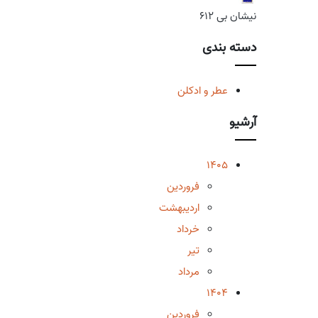
نیشان بی 612
دسته بندی
عطر و ادکلن
آرشیو
1405
فروردین
اردیبهشت
خرداد
تیر
مرداد
1404
فروردین