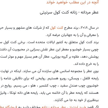
آنچه در این مطلب خواهید خواند
عطر مردانه - زنانه کنت کول سرنیتی
در سال 2018، برند مطرح
کنت کول
که از شرکت های مشهور و بسیار حرف
را معرفی و آن را به جهانیان عرضه کرد.
چوبی بسیار خوشبو و معطر این عطر نقش بسزایی در محبوبیت آن داشته
پوشش دهد، علاوه بر گروه بویایی، عطار آن هم بسیار مهم و موثر است.
را به خرج داده اند.
بوی عطر را مجموعه اسانس های سازنده آن می سازند. اینکه در نهایت ع
رایحه فلفل ، ویسکی، روبرو هستیم. روایحی که برای دقایقی شامه را پ
خوشبوی چوب صندل سفید ، چوب کشمیر ، هلو ، می رسیم. روایح در این 
هستند که رایحه عطر با آن خاتمه می یابد. رایحه های دانه تونکا ، وانی
بینظیری از خود به جا می گذارند.
اگر قصد
خرید اینترنتی عطر مردانه - زنانه
مختلف دارید به
فروشگاه عطر