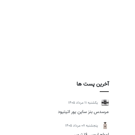
آخرین پست ها
يكشنبه 11 مرداد 1405
مرسدس بنز ساین یور اتیتیود
پنجشنبه 08 مرداد 1405
امواج اپوس 16 تیمبر