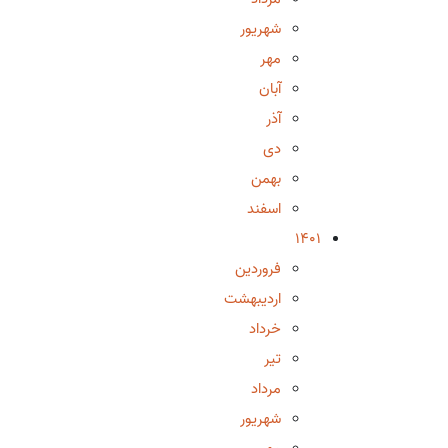
شهریور
مهر
آبان
آذر
دی
بهمن
اسفند
1401
فروردین
اردیبهشت
خرداد
تیر
مرداد
شهریور