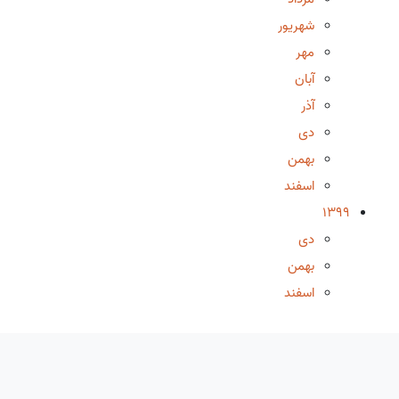
شهریور
مهر
آبان
آذر
دی
بهمن
اسفند
1399
دی
بهمن
اسفند