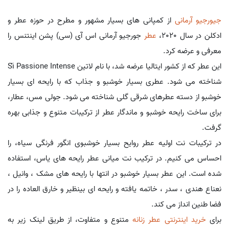
جیورجیو آرمانی
از کمپانی های بسیار مشهور و مطرح در حوزه عطر و
ادکلن در سال 2020،
عطر
جورجیو آرمانی اس آی (سی) پشن اینتنس را
معرفی و عرضه کرد.
این عطر که از کشور ایتالیا عرضه شد، با نام لاتین Sì Passione Intense
شناخته می شود. عطری بسیار خوشبو و جذاب که با رایحه ای بسیار
خوشبو از دسته عطرهای شرقی گلی شناخته می شود. جولی مس، عطار،
برای ساخت رایحه خوشبو و ماندگار عطر از ترکیبات متنوع و جذابی بهره
گرفت.
در ترکیبات نت اولیه عطر روایح بسیار خوشبوی انگور فرنگی سیاه، را
احساس می کنیم. در ترکیب نت میانی عطر رایحه های یاس، استفاده
شده است. این عطر بسیار خوشبو در انتها با رایحه های مشک ، وانیل ،
نعناع هندی ، سدر ، خاتمه یافته و رایحه ای بینظیر و خارق العاده را در
فضا طنین انداز می کند.
برای
خرید اینترنتی عطر زنانه
متنوع و متفاوت، از طریق لینک زیر به