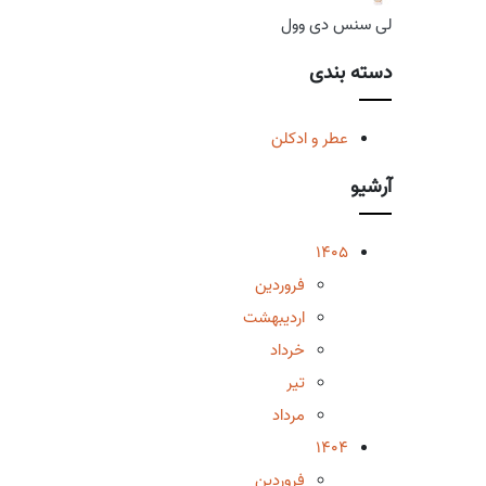
لی سنس دی وول
دسته بندی
عطر و ادکلن
آرشیو
1405
فروردین
اردیبهشت
خرداد
تیر
مرداد
1404
فروردین