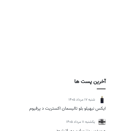
آخرین پست ها
شنبه 17 مرداد 1405
ایکس نیهیلو بلو تالیسمان اکستریت د پرفیوم
يكشنبه 11 مرداد 1405
مرسدس بنز ساین یور اتیتیود