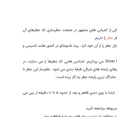
ی از کمپانی های مشهور در صنعت عطرسازی که عطرهای آن
طر
عطر
را داریم.
ار عطر را از آن خود کرد. برند ناسوماتو در کشور هلند تاسیس و
در ادامه به شرح توضیحاتی در رابطه با مشخصات رایحه ای عطرSilver Musk می پردازیم. اسانس هایی که عطرها را می سازند، در
طرهای رایحه های شرقی طبقه بندی می شود. عطرساز این عطر با
اندگار ترین رایحه عطر به کار برده است.
بعد از افشاندن اولین پاف شاهد رد بویی از اسانس های مشک ، هستیم. ابتدا با بوی تندی ظاهر و بعد از حدود 5 تا 10 دقیقه از بین می
ربوطه مراجعه کنید.
 متفاوت از برترین برند های روز دنیا خواهید بود.