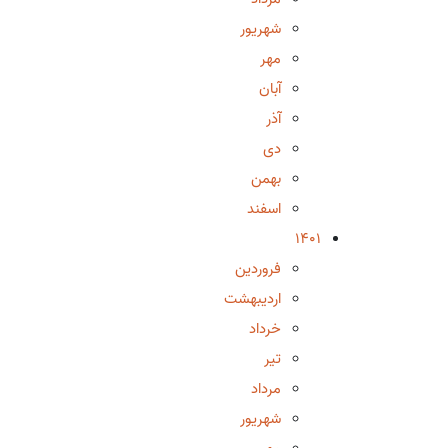
شهریور
مهر
آبان
آذر
دی
بهمن
اسفند
1401
فروردین
اردیبهشت
خرداد
تیر
مرداد
شهریور