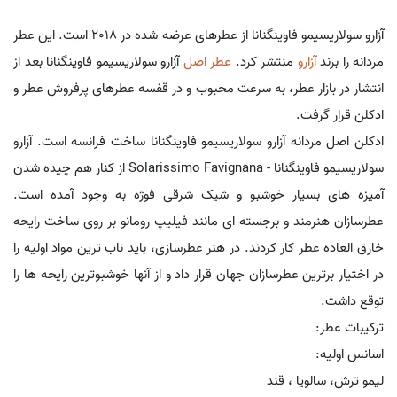
آزارو سولاریسیمو فاوینگنانا از عطرهای عرضه شده در 2018 است. این عطر
مردانه را برند
آزارو
منتشر کرد.
عطر اصل
آزارو سولاریسیمو فاوینگنانا بعد از
انتشار در بازار عطر، به سرعت محبوب و در قفسه عطرهای پرفروش عطر و
ادکلن قرار گرفت.
ادکلن اصل مردانه آزارو سولاریسیمو فاوینگنانا ساخت فرانسه است. آزارو
سولاریسیمو فاوینگنانا - Solarissimo Favignana از کنار هم چیده شدن
آمیزه های بسیار خوشبو و شیک شرقی فوژه به وجود آمده است.
عطرسازان هنرمند و برجسته ای مانند فیلیپ رومانو بر روی ساخت رایحه
خارق العاده عطر کار کردند. در هنر عطرسازی، باید ناب ترین مواد اولیه را
در اختیار برترین عطرسازان جهان قرار داد و از آنها خوشبوترین رایحه ها را
توقع داشت.
ترکیبات عطر:
اسانس اولیه:
لیمو ترش، سالویا ، قند