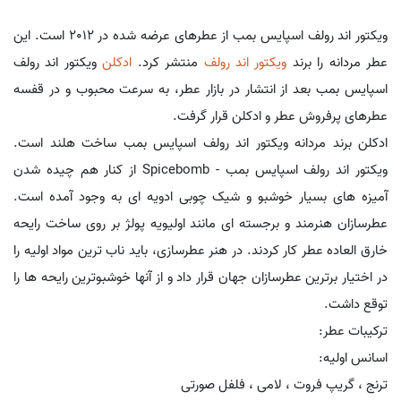
ویکتور اند رولف اسپایس بمب از عطرهای عرضه شده در 2012 است. این
عطر مردانه را برند
ویکتور اند رولف
منتشر کرد.
ادکلن
ویکتور اند رولف
اسپایس بمب بعد از انتشار در بازار عطر، به سرعت محبوب و در قفسه
عطرهای پرفروش عطر و ادکلن قرار گرفت.
ادکلن برند مردانه ویکتور اند رولف اسپایس بمب ساخت هلند است.
ویکتور اند رولف اسپایس بمب - Spicebomb از کنار هم چیده شدن
آمیزه های بسیار خوشبو و شیک چوبی ادویه ای به وجود آمده است.
عطرسازان هنرمند و برجسته ای مانند اولیویه پولژ بر روی ساخت رایحه
خارق العاده عطر کار کردند. در هنر عطرسازی، باید ناب ترین مواد اولیه را
در اختیار برترین عطرسازان جهان قرار داد و از آنها خوشبوترین رایحه ها را
توقع داشت.
ترکیبات عطر:
اسانس اولیه:
ترنج ، گریپ فروت ، لامی ، فلفل صورتی