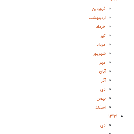
فروردین
اردیبهشت
خرداد
تیر
مرداد
شهریور
مهر
آبان
آذر
دی
بهمن
اسفند
1399
دی