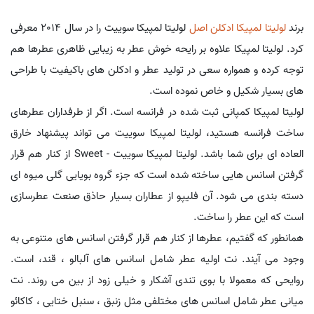
برند
لولیتا لمپیکا
ادکلن اصل
لولیتا لمپیکا سوییت را در سال 2014 معرفی
کرد. لولیتا لمپیکا علاوه بر رایحه خوش عطر به زیبایی ظاهری عطرها هم
توجه کرده و همواره سعی در تولید عطر و ادکلن های باکیفیت با طراحی
های بسیار شکیل و خاص نموده است.
لولیتا لمپیکا کمپانی ثبت شده در فرانسه است. اگر از طرفداران عطرهای
ساخت فرانسه هستید، لولیتا لمپیکا سوییت می تواند پیشنهاد خارق
العاده ای برای شما باشد. لولیتا لمپیکا سوییت - Sweet از کنار هم قرار
گرفتن اسانس هایی ساخته شده است که جزء گروه بویایی گلی میوه ای
دسته بندی می شود. آن فلیپو از عطاران بسیار حاذق صنعت عطرسازی
است که این عطر را ساخت.
همانطور که گفتیم، عطرها از کنار هم قرار گرفتن اسانس های متنوعی به
وجود می آیند. نت اولیه عطر شامل اسانس های آلبالو ، قند، است.
روایحی که معمولا با بوی تندی آشکار و خیلی زود از بین می روند. نت
میانی عطر شامل اسانس های مختلفی مثل زنبق ، سنبل ختایی ، کاکائو