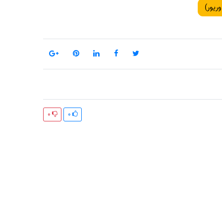
وریور)
0
0