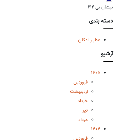
نیشان بی 612
دسته بندی
عطر و ادکلن
آرشیو
1405
فروردین
اردیبهشت
خرداد
تیر
مرداد
1404
فروردین