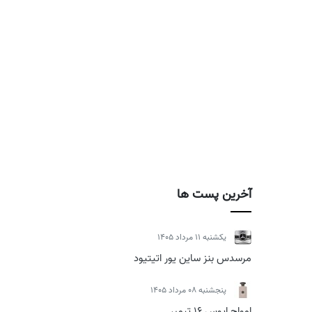
آخرین پست ها
يكشنبه 11 مرداد 1405
مرسدس بنز ساین یور اتیتیود
پنجشنبه 08 مرداد 1405
امواج اپوس 16 تیمبر