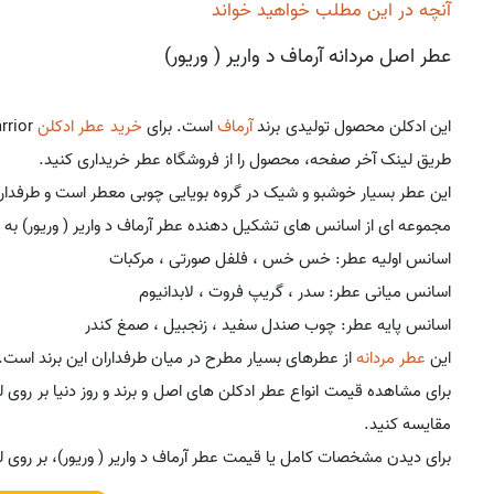
آنچه در این مطلب خواهید خواند
عطر اصل مردانه آرماف د واریر ( وریور)
این ادکلن محصول تولیدی برند
آرماف
است. برای
خرید عطر ادکلن
طریق لینک آخر صفحه، محصول را از فروشگاه عطر خریداری کنید.
این عطر بسیار خوشبو و شیک در گروه بویایی چوبی معطر است و طرفداران 
مجموعه ای از اسانس های تشکیل دهنده عطر آرماف د واریر ( وریور) به
اسانس اولیه عطر: خس خس ، فلفل صورتی ، مرکبات
اسانس میانی عطر: سدر ، گریپ فروت ، لابدانیوم
اسانس پایه عطر: چوب صندل سفید ، زنجبیل ، صمغ کندر
این
عطر مردانه
از عطرهای بسیار مطرح در میان طرفداران این برند است.
برای مشاهده قیمت انواع عطر ادکلن های اصل و برند و روز دنیا بر روی 
مقایسه کنید.
برای دیدن مشخصات کامل یا قیمت عطر آرماف د واریر ( وریور)، بر روی ل