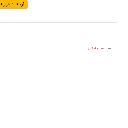
آرماف د واریر ( 
عطر و ادکلن