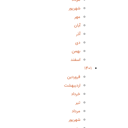
شهریور
مهر
آبان
آذر
دی
بهمن
اسفند
1401
فروردین
اردیبهشت
خرداد
تیر
مرداد
شهریور