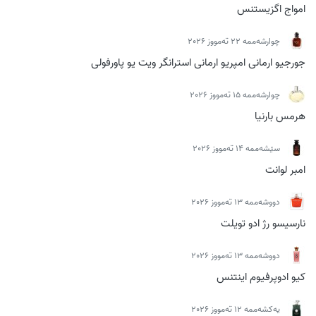
امواج اگزیستنس
چوارشەممە 22 تەمووز 2026
جورجیو ارمانی امپریو ارمانی استرانگر ویت یو پاورفولی
چوارشەممە 15 تەمووز 2026
هرمس بارنیا
سێشەممە 14 تەمووز 2026
امبر لوانت
دووشەممە 13 تەمووز 2026
نارسیسو رژ ادو تویلت
دووشەممە 13 تەمووز 2026
کیو ادوپرفیوم اینتنس
یەکشەممە 12 تەمووز 2026