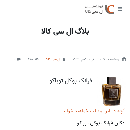
بلاگ ال سی کالا
دووشەممە 31 تشرینی یەکەم 2022
ال سی کالا
618
0
فرانک بوکل توباکو
آنچه در این مطلب خواهید خواند
ادکلن فرانک بوکل توباکو