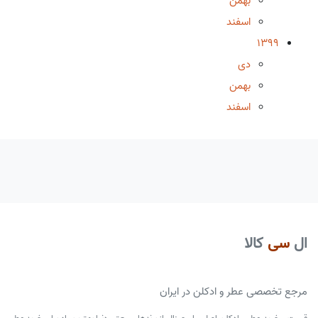
بهمن
اسفند
1399
دی
بهمن
اسفند
ال
سی
کالا
مرجع تخصصی عطر و ادکلن در ایران