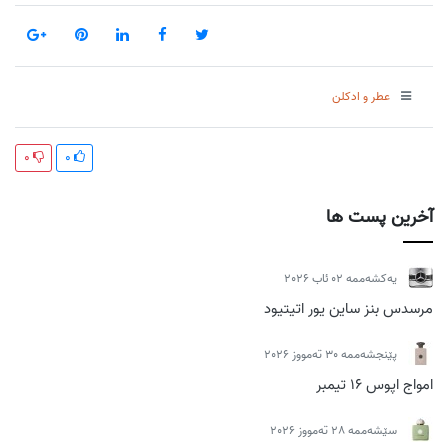
عطر و ادکلن
0
0
آخرین پست ها
یەکشەممە 02 ئاب 2026
مرسدس بنز ساین یور اتیتیود
پێنجشەممە 30 تەمووز 2026
امواج اپوس 16 تیمبر
سێشەممە 28 تەمووز 2026