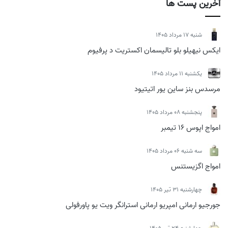
آخرین پست ها
شنبه 17 مرداد 1405
ایکس نیهیلو بلو تالیسمان اکستریت د پرفیوم
يكشنبه 11 مرداد 1405
مرسدس بنز ساین یور اتیتیود
پنجشنبه 08 مرداد 1405
امواج اپوس 16 تیمبر
سه شنبه 06 مرداد 1405
امواج اگزیستنس
چهارشنبه 31 تیر 1405
جورجیو ارمانی امپریو ارمانی استرانگر ویت یو پاورفولی