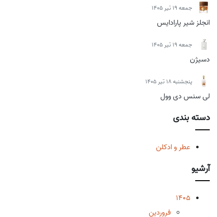
جمعه 19 تیر 1405
انجلز شیر پارادایس
جمعه 19 تیر 1405
دسیژن
پنجشنبه 18 تیر 1405
لی سنس دی وول
دسته بندی
عطر و ادکلن
آرشیو
1405
فروردین