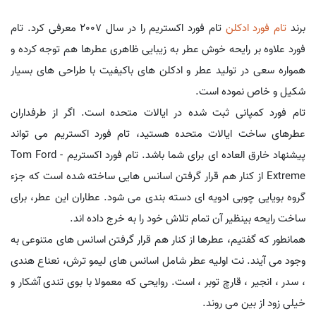
برند
تام فورد
ادکلن
تام فورد اکستریم را در سال 2007 معرفی کرد. تام
فورد علاوه بر رایحه خوش عطر به زیبایی ظاهری عطرها هم توجه کرده و
همواره سعی در تولید عطر و ادکلن های باکیفیت با طراحی های بسیار
شکیل و خاص نموده است.
تام فورد کمپانی ثبت شده در ایالات متحده است. اگر از طرفداران
عطرهای ساخت ایالات متحده هستید، تام فورد اکستریم می تواند
پیشنهاد خارق العاده ای برای شما باشد. تام فورد اکستریم - Tom Ford
Extreme از کنار هم قرار گرفتن اسانس هایی ساخته شده است که جزء
گروه بویایی چوبی ادویه ای دسته بندی می شود. عطاران این عطر، برای
ساخت رایحه بینظیر آن تمام تلاش خود را به خرج داده اند.
همانطور که گفتیم، عطرها از کنار هم قرار گرفتن اسانس های متنوعی به
وجود می آیند. نت اولیه عطر شامل اسانس های لیمو ترش، نعناع هندی
، سدر ، انجیر ، قارچ توبر ، است. روایحی که معمولا با بوی تندی آشکار و
خیلی زود از بین می روند.