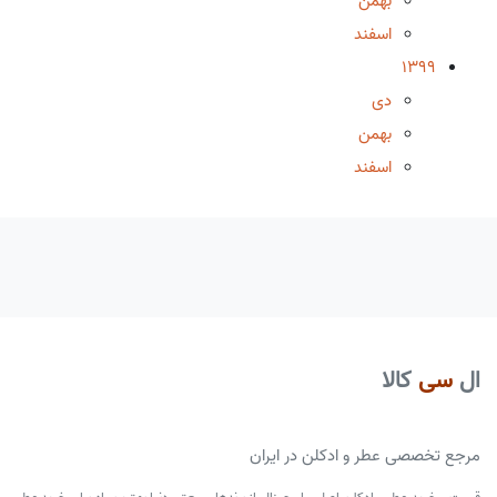
بهمن
اسفند
1399
دی
بهمن
اسفند
ال
سی
کالا
مرجع تخصصی عطر و ادکلن در ایران