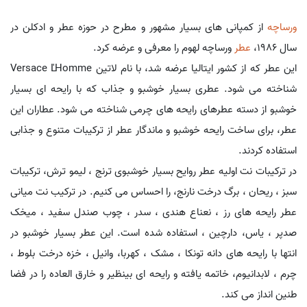
ورساچه
از کمپانی های بسیار مشهور و مطرح در حوزه عطر و ادکلن در
سال 1986،
عطر
ورساچه لهوم را معرفی و عرضه کرد.
این عطر که از کشور ایتالیا عرضه شد، با نام لاتین Versace L'Homme
شناخته می شود. عطری بسیار خوشبو و جذاب که با رایحه ای بسیار
خوشبو از دسته عطرهای رایحه های چرمی شناخته می شود. عطاران این
عطر، برای ساخت رایحه خوشبو و ماندگار عطر از ترکیبات متنوع و جذابی
استفاده کردند.
در ترکیبات نت اولیه عطر روایح بسیار خوشبوی ترنج ، لیمو ترش، ترکیبات
سبز ، ریحان ، برگ درخت نارنج، را احساس می کنیم. در ترکیب نت میانی
عطر رایحه های رز ، نعناع هندی ، سدر ، چوب صندل سفید ، میخک
صدپر ، یاس، دارچین ، استفاده شده است. این عطر بسیار خوشبو در
انتها با رایحه های دانه تونکا ، مشک ، کهربا، وانیل ، خزه درخت بلوط ،
چرم ، لابدانیوم، خاتمه یافته و رایحه ای بینظیر و خارق العاده را در فضا
طنین انداز می کند.