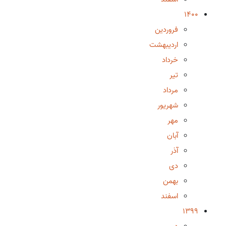
1400
فروردین
اردیبهشت
خرداد
تیر
مرداد
شهریور
مهر
آبان
آذر
دی
بهمن
اسفند
1399