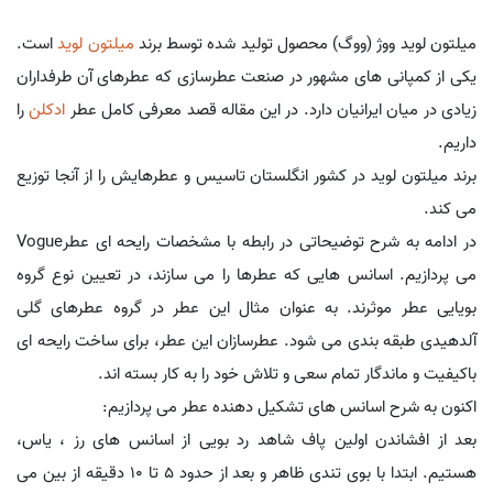
میلتون لوید ووژ (ووگ) محصول تولید شده توسط برند
میلتون لوید
است.
یکی از کمپانی های مشهور در صنعت عطرسازی که عطرهای آن طرفداران
زیادی در میان ایرانیان دارد. در این مقاله قصد معرفی کامل عطر
ادکلن
را
داریم.
برند میلتون لوید در کشور انگلستان تاسیس و عطرهایش را از آنجا توزیع
می کند.
در ادامه به شرح توضیحاتی در رابطه با مشخصات رایحه ای عطرVogue
می پردازیم. اسانس هایی که عطرها را می سازند، در تعیین نوع گروه
بویایی عطر موثرند. به عنوان مثال این عطر در گروه عطرهای گلی
آلدهیدی طبقه بندی می شود. عطرسازان این عطر، برای ساخت رایحه ای
باکیفیت و ماندگار تمام سعی و تلاش خود را به کار بسته اند.
اکنون به شرح اسانس های تشکیل دهنده عطر می پردازیم:
بعد از افشاندن اولین پاف شاهد رد بویی از اسانس های رز ، یاس،
هستیم. ابتدا با بوی تندی ظاهر و بعد از حدود 5 تا 10 دقیقه از بین می