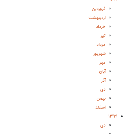
فروردین
اردیبهشت
خرداد
تیر
مرداد
شهریور
مهر
آبان
آذر
دی
بهمن
اسفند
1399
دی