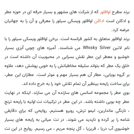
برند مطرح
اوافلور
که از شرکت های مشهور و بسیار حرفه ای در حوزه عطر
و ادکلن است
ادکلن
اوافلور ویسکی سیلور را معرفی و آن را به جهانیان
عرضه کرد.
برند اوافلور متعلق به کشور فرانسه است. برخی اوافلور ویسکی سیلور را با
نام لاتین Whisky Silver می شناسند. آمیزه های چوبی آبزی بسیار
خوشبو و معطر این عطر نقش بسزایی در محبوبیت آن داشته است در
خلق یک عطر که بتواند سلیقه مخاطبانش را به خوبی پوشش دهد، علاوه
بر گروه بویایی، عطار آن هم بسیار مهم و موثر است. عطاران این عطر،
برای ساخت رایحه بینظیر آن تمام تلاش خود را به خرج داده اند.
بوی عطر را مجموعه اسانس های سازنده آن می سازند. اینکه در نهایت
عطر چه بویی داشته باشد. در این عطر در ترکیبات نت اولیه با رایحه ترنج
، نارنگی ماندارین، لیمو ترش، روبرو هستیم. روایحی که برای دقایقی
شامه را پر کرده و ناپدید می شوند. در نت میانی به رایحه های بسیار
خوشبوی آب دریا ، فریزیا ، گل پنجه مریم ، می رسیم. روایح در این نت