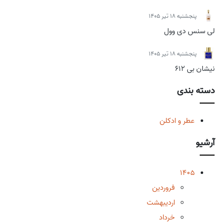
پنجشنبه 18 تیر 1405
لی سنس دی وول
پنجشنبه 18 تیر 1405
نیشان بی 612
دسته بندی
عطر و ادکلن
آرشیو
1405
فروردین
اردیبهشت
خرداد