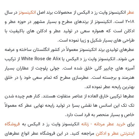
عطر
اتکینسونز وایت رز د الیکس از محصولات برند اصل
اتکینسونز
در سال
2018 است. اتکینسونز از برندهای مطرح و بسیار مشهور در حوزه عطر و
ادکلن است که همواره سعی در تولید عطر و ادکلن های باکیفیت با
طراحی های بسیار شکیل و زیبا نموده است.
عطرهای تولیدی برند اتکینسونز معمولاً در کشور انگلستان ساخته و عرضه
می شوند. اتکینسونز وایت رز د الیکس یا White Rose de Alix از ترکیب
آمیزه های چایپر گلی خلق شده است. جولی پلوچت از عطاران بسیار
هنرمند و برجسته است. عطرسازی مطرح که تمام سعی خود را در خلق
بهترین رایحه عطر نموده اند.
عطرها ترکیبی خارق العاده از عناصر متفاوت هستند. کنار هم چیده شدن
تک تک این اسانس ها نقشی بسزا در تولید رایحه نهایی عطر که معمولاً
خاص و بسیار منحصر به فرد است دارد.
برای
خرید عطر مردانه - زنانه
اتکینسونز وایت رز د الیکس به
فروشگاه
اینترنتی عطر و ادکلن
مراجعه کنید. در این فروشگاه عطر انواع عطرهای