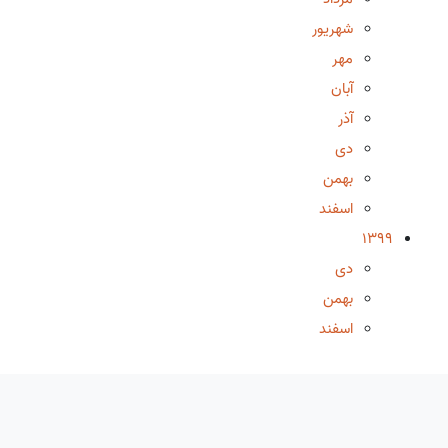
شهریور
مهر
آبان
آذر
دی
بهمن
اسفند
1399
دی
بهمن
اسفند