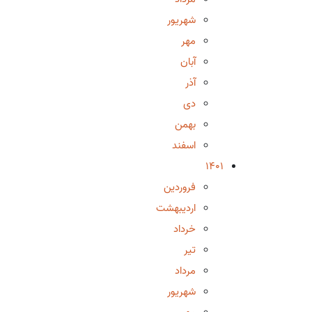
شهریور
مهر
آبان
آذر
دی
بهمن
اسفند
1401
فروردین
اردیبهشت
خرداد
تیر
مرداد
شهریور