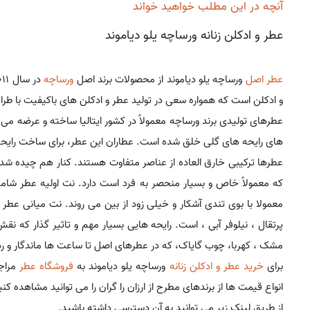
آنچه در این مطلب خواهید خواند
عطر و ادکلن زنانه ورساچه یلو دیاموند
عطر اصل
ورساچه یلو دیاموند از محصولات برند اصل
ورساچه
و ادکلن است که همواره سعی در تولید عطر و ادکلن های باکیفیت با طرا
های رایحه های گلی خلق شده است. عطاران این عطر، برای ساخت رایحه بی
عطرها ترکیبی خارق العاده از عناصر متفاوت هستند. کنار هم چیده شد
که معمولاً خاص و بسیار منحصر به فرد است دارد. نت اولیه عطر شامل ر
معمولا با بوی تندی آشکار و خیلی زود از بین می روند. نت میانی عطر
پرتقال ، نیلوفر آبی ، است. رایحه هایی بسیار مهم و تاثیر گذار که نق
مشک ، کهربا، چوب گایاک، که در عطرهای اصل تا ساعت ها ماندگار و رد 
برای
خرید عطر و ادکلن زنانه
ورساچه یلو دیاموند به
فروشگاه عطر
مراجع
انواع قیمت ها از برندهای مطرح از ارزان را گران را می توانید مشاهده
از طریق لینک زیر می توانید به آن دسترسی داشته باشید.