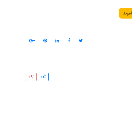
اموند
0
0