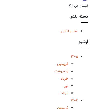
نیشان بی 612
دسته بندی
عطر و ادکلن
آرشیو
1405
فروردین
اردیبهشت
خرداد
تیر
مرداد
1404
فروردین