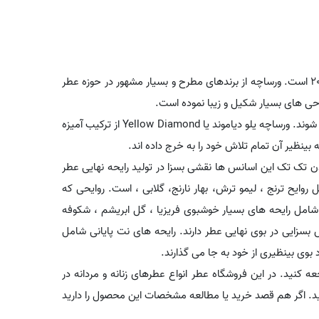
در سال 2011 است. ورساچه از برندهای مطرح و بسیار مشهور در حوزه عطر
حی های بسیار شکیل و زیبا نموده است.
عطرهای تولیدی برند ورساچه معمولاً در کشور ایتالیا ساخته و عرضه می شوند. ورساچه یلو دیاموند یا Yellow Diamond از ترکیب آمیزه
نظیر آن تمام تلاش خود را به خرج داده اند.
ن تک تک این اسانس ها نقشی بسزا در تولید رایحه نهایی عطر
وایح ترنج ، لیمو ترش، بهار نارنج، گلابی ، است. روایحی که
 شامل رایحه های بسیار خوشبوی فریزیا ، گل ابریشم ، شکوفه
ش بسزایی در بوی نهایی عطر دارند. رایحه های نت پایانی شامل
بوی بینظیری از خود به جا می گذارند.
ه کنید. در این فروشگاه عطر انواع عطرهای زنانه و مردانه در
 کنید. اگر هم قصد خرید یا مطالعه مشخصات این محصول را دارید