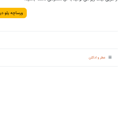
ورساچه یلو دی
عطر و ادکلن