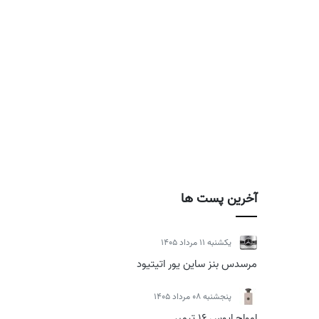
آخرین پست ها
يكشنبه 11 مرداد 1405
مرسدس بنز ساین یور اتیتیود
پنجشنبه 08 مرداد 1405
امواج اپوس 16 تیمبر