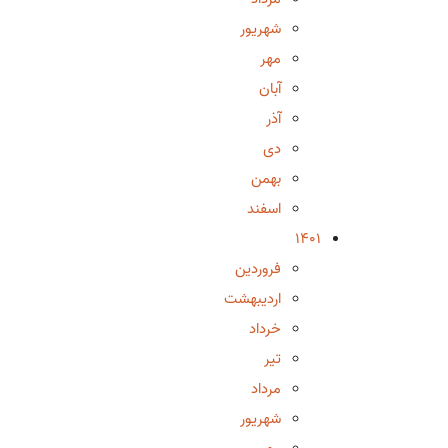
شهریور
مهر
آبان
آذر
دی
بهمن
اسفند
1401
فروردین
اردیبهشت
خرداد
تیر
مرداد
شهریور