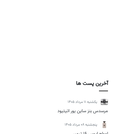
آخرین پست ها
يكشنبه 11 مرداد 1405
مرسدس بنز ساین یور اتیتیود
پنجشنبه 08 مرداد 1405
امواج اپوس 16 تیمبر