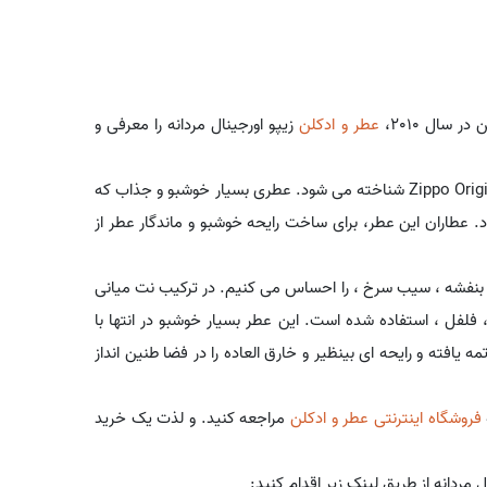
 سال 2010،
عطر و ادکلن
زیپو اورجینال مردانه را معرفی و
این عطر که از کشور ایالات متحده عرضه شد، با نام لاتین Zippo Original for Men شناخته می شود. عطری بسیار خوشبو و جذاب که
 عطاران این عطر، برای ساخت رایحه خوشبو و ماندگار عطر از
گ بنفشه ، سیب سرخ ، را احساس می کنیم. در ترکیب نت میانی
 فلفل ، استفاده شده است. این عطر بسیار خوشبو در انتها با
فته و رایحه ای بینظیر و خارق العاده را در فضا طنین انداز
فروشگاه اینترنتی عطر و ادکلن
مراجعه کنید. و لذت یک خرید
مردانه از طریق لینک زیر اقدام کنید: