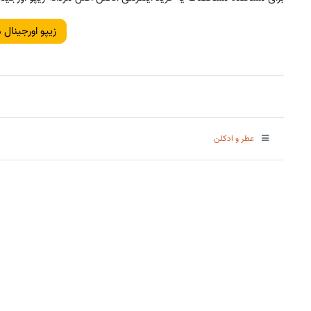
زیپو اورجینال م
عطر و ادکلن