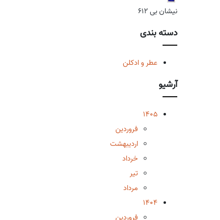
نیشان بی 612
دسته بندی
عطر و ادکلن
آرشیو
1405
فروردین
اردیبهشت
خرداد
تیر
مرداد
1404
فروردین