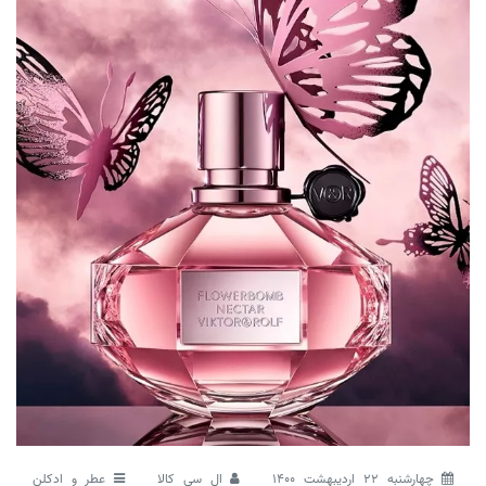
چهارشنبه 22 اردیبهشت 1400
ال سی کالا
عطر و ادکلن