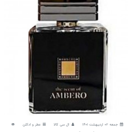
جمعه 02 اردیبهشت 1401
ال سی کالا
عطر و ادکلن