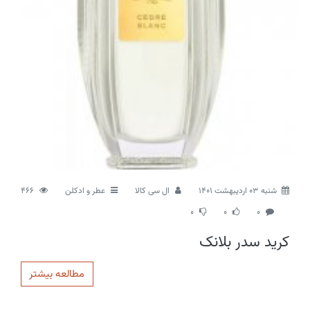
شنبه 03 اردیبهشت 1401
ال سی کالا
عطر و ادکلن
466
0
0
0
کرید سدر بلانک
مطالعه بیشتر