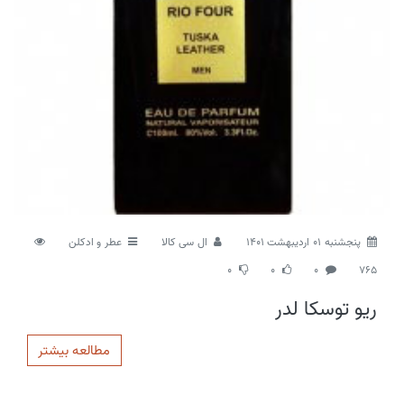
پنجشنبه 01 اردیبهشت 1401
ال سی کالا
عطر و ادکلن
0
0
0
765
ریو توسکا لدر
مطالعه بیشتر