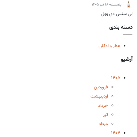
پنجشنبه 18 تیر 1405
لی سنس دی وول
دسته بندی
عطر و ادکلن
آرشیو
1405
فروردین
اردیبهشت
خرداد
تیر
مرداد
1404