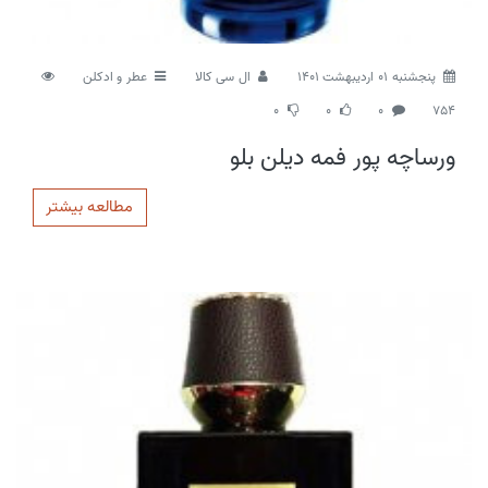
پنجشنبه 01 اردیبهشت 1401
ال سی کالا
عطر و ادکلن
0
0
0
754
ورساچه پور فمه دیلن بلو
مطالعه بیشتر