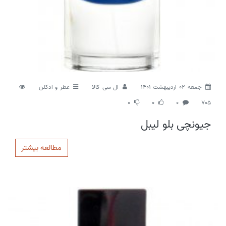
جمعه 02 اردیبهشت 1401
ال سی کالا
عطر و ادکلن
0
0
0
705
جیونچی بلو لیبل
مطالعه بیشتر