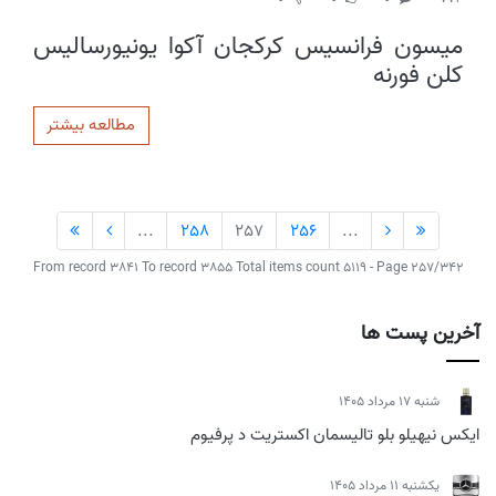
میسون فرانسیس کرکجان آکوا یونیورسالیس
کلن فورنه
مطالعه بیشتر
...
258
257
256
...
From record 3841 To record 3855 Total items count 5119 - Page 257/342
آخرین پست ها
شنبه 17 مرداد 1405
ایکس نیهیلو بلو تالیسمان اکستریت د پرفیوم
يكشنبه 11 مرداد 1405