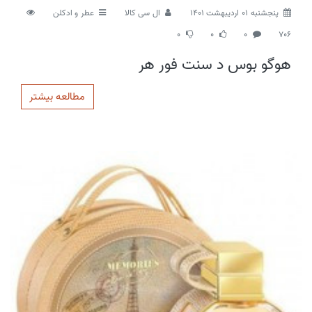
پنجشنبه 01 اردیبهشت 1401
ال سی کالا
عطر و ادکلن
0
0
0
706
هوگو بوس د سنت فور هر
مطالعه بیشتر