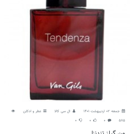
جمعه 02 اردیبهشت 1401
ال سی کالا
عطر و ادکلن
0
0
0
585
ون گیلز تندنزا