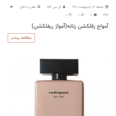
جمعه 02 اردیبهشت 1401
ال سی کالا
عطر و ادکلن
0
0
0
679
آمواج رفلکشن زنانه(آمواژ ریفلکشن)
مطالعه بیشتر