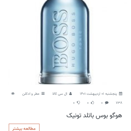
پنجشنبه 01 اردیبهشت 1401
ال سی کالا
عطر و ادکلن
0
0
0
738
هوگو بوس باتلد تونیک
مطالعه بیشتر