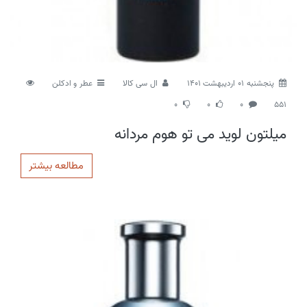
پنجشنبه 01 اردیبهشت 1401
ال سی کالا
عطر و ادکلن
0
0
0
551
میلتون لوید می تو هوم مردانه
مطالعه بیشتر