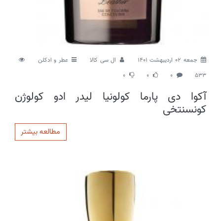
جمعه 02 اردیبهشت 1401
ال سی کالا
عطر و ادکلن
0
0
0
533
آکوا دی پارما کولونیا لیدر ادو کولوژن
کونسنتخی
مطالعه بیشتر