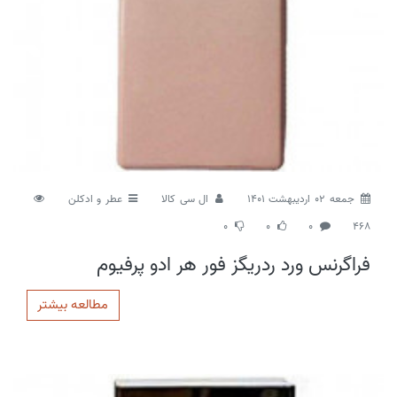
جمعه 02 اردیبهشت 1401
ال سی کالا
عطر و ادکلن
0
0
0
468
فراگرنس ورد ردریگز فور هر ادو پرفیوم
مطالعه بیشتر