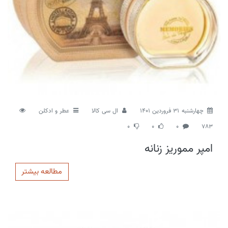
چهارشنبه 31 فروردین 1401
ال سی کالا
عطر و ادکلن
0
0
0
783
امپر مموریز زنانه
مطالعه بیشتر