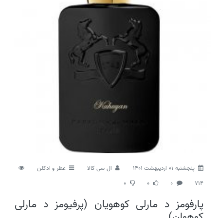
پنجشنبه 01 اردیبهشت 1401
ال سی کالا
عطر و ادکلن
0
0
0
714
پارفومز د مارلی کوهویان (پرفیومز د مارلی
کوهوان)