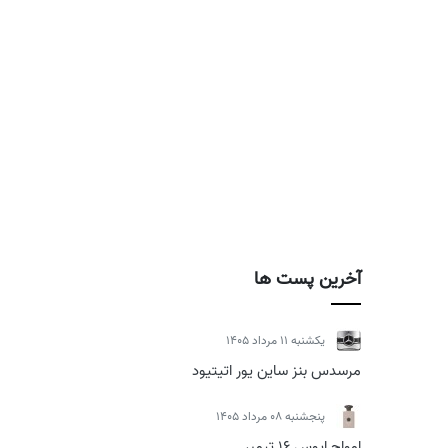
آخرین پست ها
يكشنبه 11 مرداد 1405
مرسدس بنز ساین یور اتیتیود
پنجشنبه 08 مرداد 1405
امواج اپوس 16 تیمبر