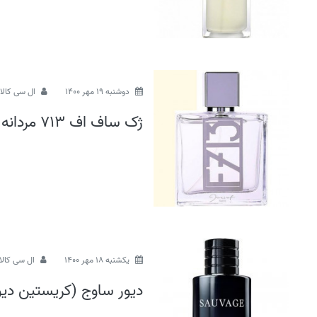
دوشنبه 19 مهر 1400
ال سی کالا
ژک ساف اف 713 مردانه
يكشنبه 18 مهر 1400
ال سی کالا
دیور ساوج (کریستین دیو