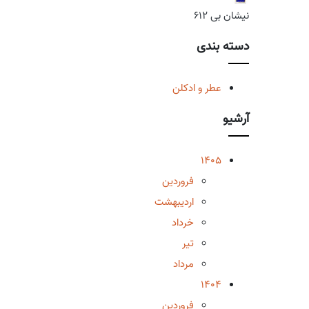
نیشان بی 612
دسته بندی
عطر و ادکلن
آرشیو
1405
فروردین
اردیبهشت
خرداد
تیر
مرداد
1404
فروردین