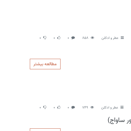
عطر و ادکلن
858
0
0
0
مطالعه بیشتر
عطر و ادکلن
749
0
0
0
ر ساواج)