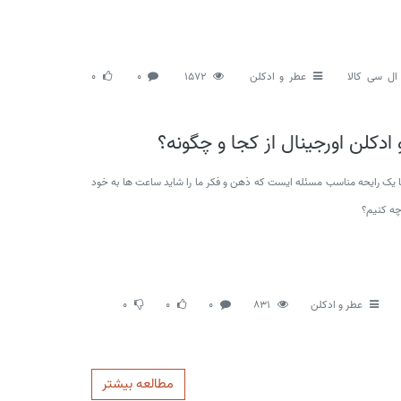
ال سی کالا
عطر و ادکلن
1572
0
0
 ادکلن اورجینال از کجا و چگونه؟
ا یک رایحه مناسب مسئله ایست که ذهن و فکر ما را شاید ساعت ها به خود
چه کنیم؟
عطر و ادکلن
831
0
0
0
مطالعه بیشتر