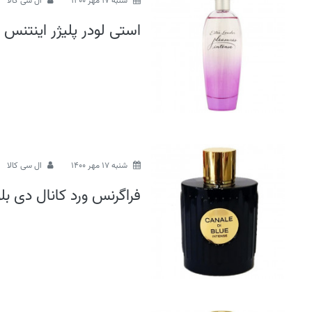
شنبه 17 مهر 1400
ال سی کالا
استی لودر پلیژر اینتنس
شنبه 17 مهر 1400
ال سی کالا
فراگرنس ورد کانال دی بل