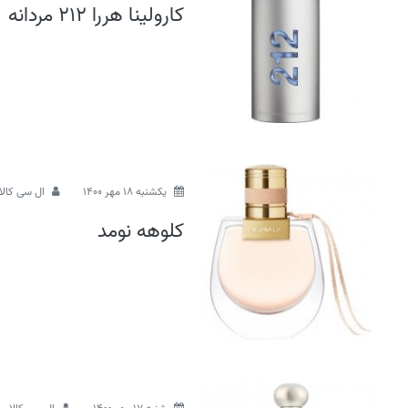
کارولینا هررا 212 مردانه
يكشنبه 18 مهر 1400
ال سی کالا
کلوهه نومد