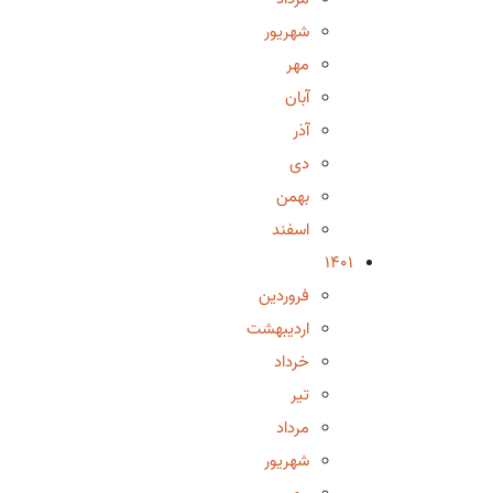
شهریور
مهر
آبان
آذر
دی
بهمن
اسفند
1401
فروردین
اردیبهشت
خرداد
تیر
مرداد
شهریور