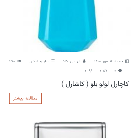
جمعه 16 مهر 1400
ال سی کالا
عطر و ادکلن
670
0
0
0
کاچارل لولو بلو ( کاشارل )
مطالعه بیشتر