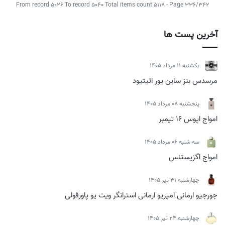
From record 5026 To record 5040 Total items count 5118 - Page 336/342
آخرین پست ها
يكشنبه 11 مرداد 1405
مرسدس بنز ساین یور اتیتیود
پنجشنبه 08 مرداد 1405
امواج اپوس 16 تیمبر
سه شنبه 06 مرداد 1405
امواج اگزیستنس
چهارشنبه 31 تیر 1405
جورجیو ارمانی امپریو ارمانی استرانگر ویت یو پاورفولی
چهارشنبه 24 تیر 1405