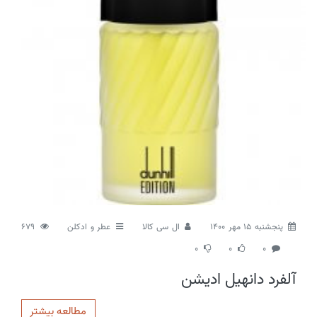
پنجشنبه 15 مهر 1400
ال سی کالا
عطر و ادکلن
679
0
0
0
آلفرد دانهیل ادیشن
مطالعه بیشتر