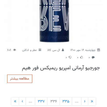
چهارشنبه 14 مهر 1400
ال سی کالا
عطر و ادکلن
606
0
0
0
جورجیو آرمانی امپریو ریمیکس فور هیم
مطالعه بیشتر
...
337
336
335
...