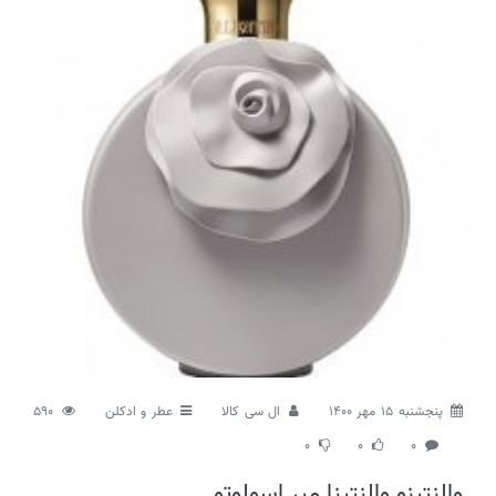
پنجشنبه 15 مهر 1400
ال سی کالا
عطر و ادکلن
590
0
0
0
والنتینو والنتینا میر اسولوتو