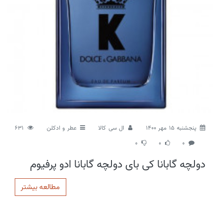
پنجشنبه 15 مهر 1400
ال سی کالا
عطر و ادکلن
631
0
0
0
دولچه گابانا کی بای دولچه گابانا ادو پرفیوم
مطالعه بیشتر