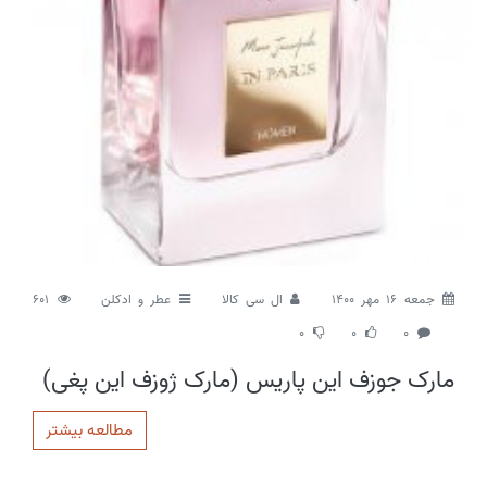
جمعه 16 مهر 1400
ال سی کالا
عطر و ادکلن
601
0
0
0
مارک جوزف این پاریس (مارک ژوزف این پغی)
مطالعه بیشتر