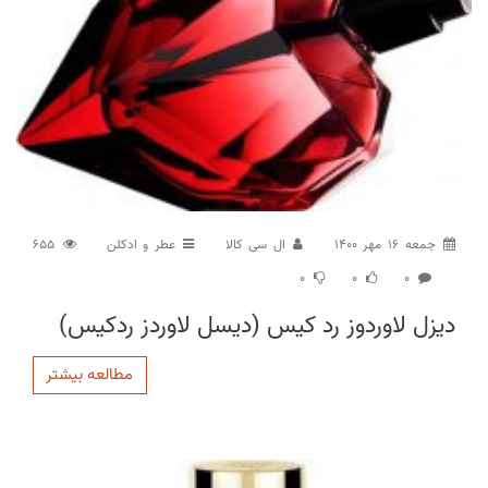
جمعه 16 مهر 1400
ال سی کالا
عطر و ادکلن
655
0
0
0
دیزل لاوردوز رد کیس (دیسل لاوردز ردکیس)
مطالعه بیشتر