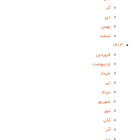
آذر
دی
بهمن
اسفند
1403
فروردین
اردیبهشت
خرداد
تیر
مرداد
شهریور
مهر
آبان
آذر
دی