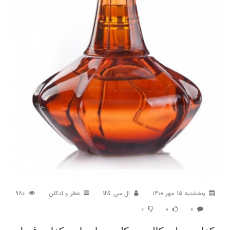
پنجشنبه 15 مهر 1400
ال سی کالا
عطر و ادکلن
980
0
0
0