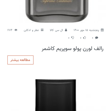
پنجشنبه 15 مهر 1400
ال سی کالا
عطر و ادکلن
674
0
0
0
رالف لورن پولو سوپریم کاشمر
مطالعه بیشتر