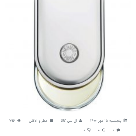
پنجشنبه 15 مهر 1400
ال سی کالا
عطر و ادکلن
796
0
0
0