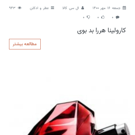
جمعه 16 مهر 1400
ال سی کالا
عطر و ادکلن
943
0
0
0
کارولینا هررا بد بوی
مطالعه بیشتر