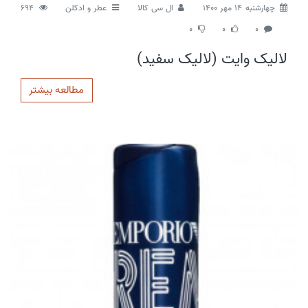
چهارشنبه 14 مهر 1400
ال سی کالا
عطر و ادکلن
694
0
0
0
لالیک وایت (لالیک سفید)
مطالعه بیشتر