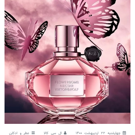
چهارشنبه 22 اردیبهشت 1400
ال سی کالا
عطر و ادکلن