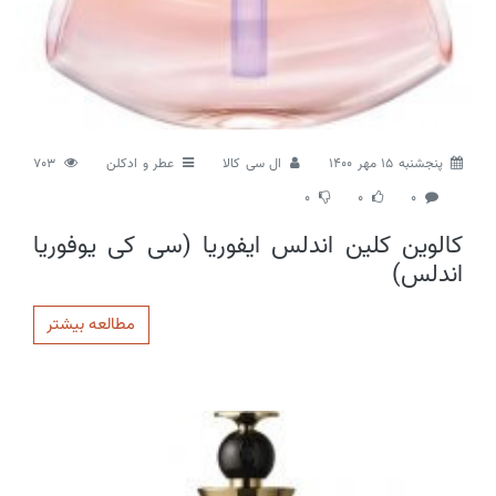
پنجشنبه 15 مهر 1400
ال سی کالا
عطر و ادکلن
703
0
0
0
کالوین کلین اندلس ایفوریا (سی کی یوفوریا
اندلس)
مطالعه بیشتر